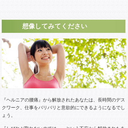
また、痛みのある箇所だけでなく、全身のどこかバランスを
崩していることが多いです。ですので全身トータルにみてい
きます。その上であなたにとって最適なプランをご提案しま
す。
それにより、あなたはこれから始める施術を安心して受けて
いただくことができます。
2 インナーマッスルをほぐします（体の奥の
筋肉をほぐす）
あなたが今までおそらく受けてきた牽引、低周波、骨盤矯
正、マッサージなどでは届かなかった体の奥の筋肉にアプロ
ーチする施術法です。筋肉の間を縫うように圧を体に入れて
いくことにより、体の奥の筋肉をほぐしていきます。
ヘルニアで痛み、しびれが出てい場合は体の奥の筋肉を柔ら