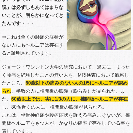
とする力ですが、体のバランスを崩してしまうとその力は正
しく働かなくなります。
適切な施術を受けて眠っていた自然によくなろうとする力が
十分に働き始めると、あなたの体には必ずよい変化がおこり
ます。
そのために必要なのは痛いところに電気を流すことでも、シ
ップを貼ることでも、体をバキボキ矯正することでもないの
です。
あなたの腰の痛みを解消するには、からだの奥の筋肉をゆる
めるべきかもしれません。
あなたの足のだるさを解消するには、血流をもっとよくする
施術をするべきかもしれません。
あなたのしびれを解消するには、骨盤を調整するべきかもし