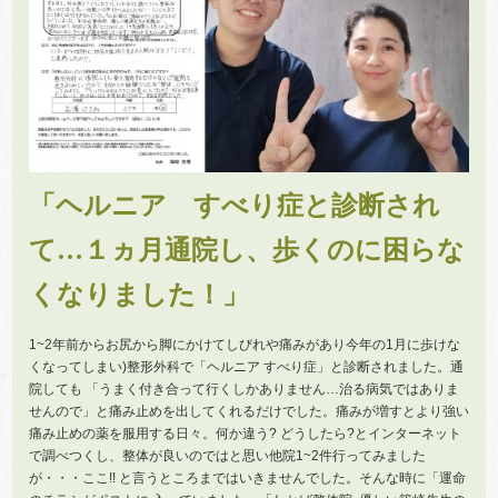
「ヘルニア すべり症と診断され
て…１ヵ月通院し、歩くのに困らな
くなりました！」
1~2年前からお尻から脚にかけてしびれや痛みがあり今年の1月に歩けな
くなってしまい)整形外科で「ヘルニア すべり症」と診断されました。通
院しても 「うまく付き合って行くしかありません…治る病気ではありま
せんので」と痛み止めを出してくれるだけでした。痛みが増すとより強い
痛み止めの薬を服用する日々。何か違う? どうしたら?とインターネット
で調べつくし、整体が良いのではと思い他院1~2件行ってみました
が・・・ここ!! と言うところまではいきませんでした。そんな時に「運命