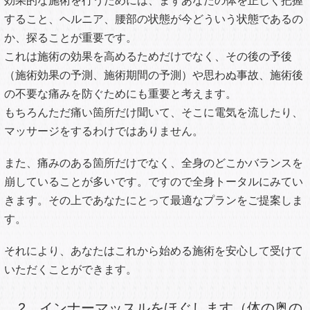
腰椎椎間板ヘルニア診療ガイドライン（南江堂）より抜粋
◆保存的方法と手術的方法を
比較すると、臨床症状に関し
ては手術的方法のほうが長期
的にも良好な成績を示すが、
10年後にはその差は減少す
る。
◆数週間疼痛が持続した症例
を対象として、保存的方法を
継続してみた郡と早期に手術をすすめた郡とを比較すると、
長期的には差が認められない。
しかし、こういうときは手術が必要です。
しびれや痛みがひどくなってきて、普段の生活に大きく
支障がでる場合