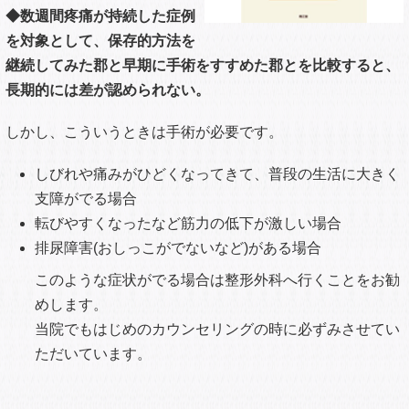
クロファージ」が食べて、 多く
の場合消えてしまうことも判
明。
⇒ヘルニアは椎間板の中の髄核
というゼリーのような中身が飛び出た状態です。
その飛び出てしまった髄核は体内では「異物」と認識 され
て、「マクロファージ」が食べてなくしてしまいます。「マ
クロファージ」は、体内に入った細菌を食べたり、古くなっ
た細胞や腫瘍細胞を食べたりする役目をする免疫細胞のひと
つです。
体調を整える、血液の循環をよくすると免疫機能が高まりマ
クロファージの働きもよくなります。