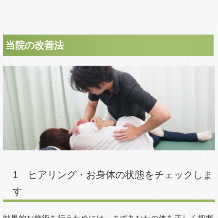
その3
ヘルニアで手術しても、しなくても変
わらない
2011年11月16日放送 NHK 試してガッテンより抜粋
「ヘルニア手術」をした場合と、「手術以外の施術」を した
場合を比較しても、2～10年で回復満足度 に差がないことも
明らかになってきました。
つまり、ヘルニアが起きると、痛みを引き起こし、消えない
から、手術するべき、という常識が ひっくり返ったのです。
さらに、この事実を裏付けすると
日本整形外科学会監修