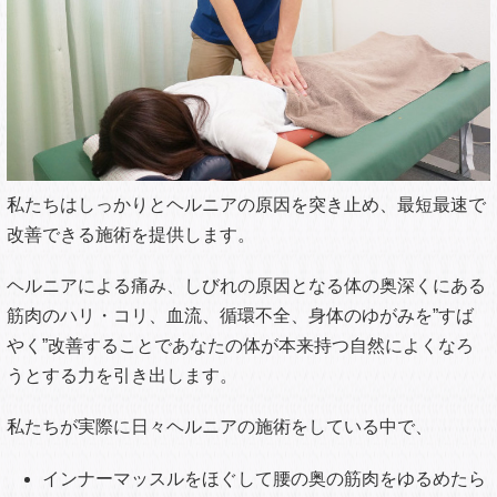
なぜ、他院で通い続けたのに改善しなかった
のか？
答えは簡単です。本当の原因にアプローチする施術をしてい
ないからです。
整形外科、整骨院、整体、クイックマッサージ…
まじめに通い続けたのによくならないのは
あなたのせいではありません。
整形外科でシップと痛み止めの飲み薬整骨院で電気をあて
て、５分マッサージ整体院にいって、バキバキと痛い矯正、
そしてまた別の整形外科へ・・・
今度は少しいいかな？と思ってもまた同じ結果…
同じような施術、電気を流したりしているうちに、その刺激