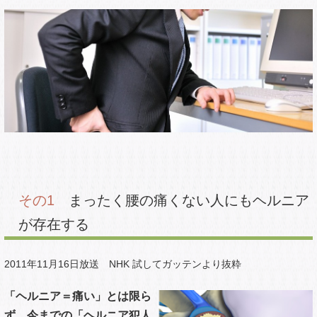
ヘルニアによる痛み、しびれの原因となる体の奥深くにある
筋肉のハリ・コリ、血流、循環不全、身体のゆがみを”すば
やく”改善することであなたの体が本来持つ自然によくなろ
うとする力を引き出します。
私たちが実際に日々ヘルニアの施術をしている中で、
インナーマッスルをほぐして腰の奥の筋肉をゆるめたら
痛みが解消された。
炭酸整体をして血液循環がよくなったら足のだるさが改
善された。
骨盤まわりの筋肉をゆるめて骨盤調整したらしびれがと
れた。
など、数々の改善例をみています。
本来、あなたの体にも備わっているはずの自然によくなろう