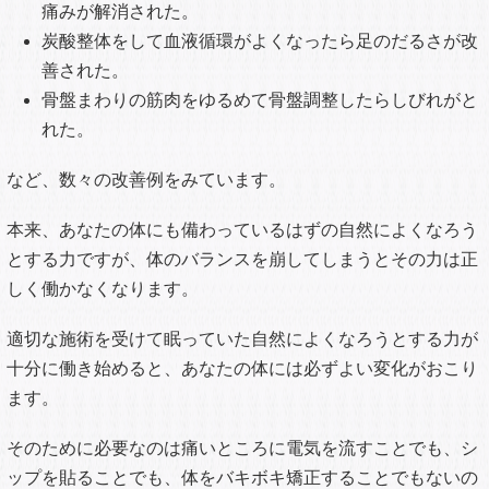
に慣れてしまい、身体も鈍感になってしまう。
痛み止めを飲み続け、シップを貼り続けていると、どんどん
効果がよわくなってしまうということがあなたの身体で起こ
ってきます。
本気で改善したいと思っているあなたはこんな結末を望んで
いるわけではないですよね。
同じ施術→同じ結果
違う施術→違う結果
同じ施術→違う結果？
あなたも薄々感じてはいるかも知れませんが、何ヶ月、何年
間も同じことを繰り返していて少しも改善が見られなければ
それは根本的に何も改善していないということです。
その原因をはっきりさせずに漫然と病院、整体に通い続けて