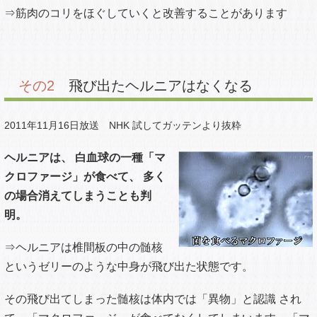
その1
まったく腰の痛くない人にもヘルニア
が存在する
2011年11月16日放送 NHK 試してガッテンより抜粋
「ヘルニア＝痛い」とは限ら
ず、今までの「ヘルニア犯人
説」は必ずしもあてはまらな
いことが、明らかになってき
たんです・・・
⇒これは全くの腰痛の症状が
ない人にもヘルニアは存在す
ると証明されています。
ジョージ・ワシントン大学の研究において、過去に、まった