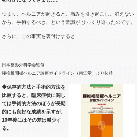
り、椎間板ヘルニアは5%程
度、その他画像でわかる圧迫
骨折などが、9%程度、およ
そ1%が腫瘍など病状が深刻
なものと言われています。
筋肉のコリなどは、明確に原
因として特定できないため、
85%にふくまれています。
⇒筋肉のコリをほぐしていくと改善することがあります
その2
飛び出たヘルニアはなくなる
2011年11月16日放送 NHK 試してガッテンより抜粋
ヘルニアは、 白血球の一種「マ