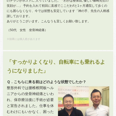
のチラシがポストに 入っていました。「わかば整体院, 優しい篠崎先生の
笑顔が…」 予約を入れて初回に直感でここだわ!!と1ヶ月通院して歩くの
にも困らなくなり、今では状態も安定しています「神の手、先生の人柄感
謝しております。
ありがとうございます。こんなうも宜しくお願い致します。
（50代 女性 坐骨神経痛）
※効果には個人差があります
「すっかりよくなり、自転車にも乗れるよ
うになりました」
Ｑ．こちらに来る前はどのような状態でしたか？
整形外科では腰椎椎間板ヘル
ニアからの坐骨神経痛といわ
れ、保存療法後に手術が必要
と宣告されました。仕事を休
むわけにもいかなく、困った