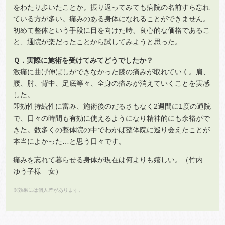
をわたり歩いたことか。振り返ってみても病院の名前すら忘れ
ている方が多い。痛みのある身体になれることができません。
初めて整体という手段に目を向けた時、良心的な価格であるこ
と、通院が楽だったことから試してみようと思った。
Ｑ．実際に施術を受けてみてどうでしたか？
激痛に曲げ伸ばしができなかった膝の痛みが取れていく。肩、
腰、肘、背中、足底等々、全身の痛みが消えていくことを実感
した。
即効性持続性に富み、施術後のだるさもなく2週間に1度の通院
で、日々の時間も有効に使えるようになり精神的にも余裕がで
きた。数多くの整体院の中でわかば整体院に巡り会えたことが
本当によかった…と思う日々です。
痛みを忘れて暮らせる身体が現在は何よりも嬉しい。（竹内
ゆう子様 女）
※効果には個人差があります。