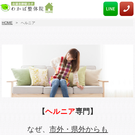
HOME
ヘルニア
【
ヘルニア
専門】
なぜ、
市外・県外からも