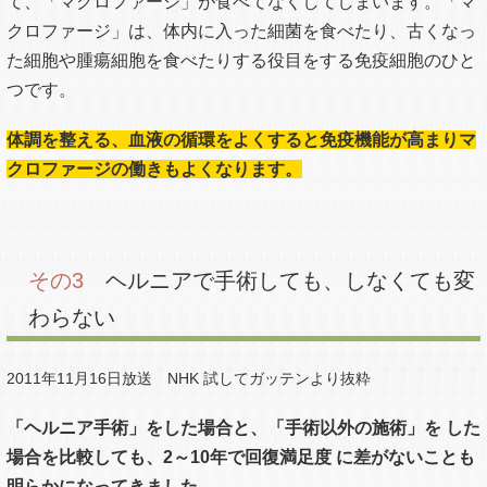
く腰痛を経験したことの無い人を、MRI検査において観察し
たところ、
60歳以下の痛みのない人の1/5にヘルニアが認め
られ
、半数の人に椎間板の膨隆（膨らみ）が見られた。ま
た、
60歳以上では、実に1/3の人に、椎間板ヘルニアが存在
し、80％近くの人に、椎間板の膨隆が見られる。
これは、坐骨神経痛や腰痛症状を訴える痛みこそないが、椎
間板ヘルニアをもつ人が、かなりの確率で存在している事を
表しています。
すなわち、ヘルニアが必ずしもすべての痛み、症状の原因と
いうわけではないということです。
腰痛の原因について
85%が原因不明と言われてお