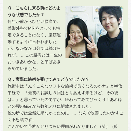
Ｑ．こちらに来る前はどのよ
うな状態でしたか？
何年か前からひどい腰痛で、
整形外科でMRIをとっても特
定できることはなく、腹筋運
動するように言われました
が、なかなか自分では続けら
れず… 。この腰痛とは一生の
おつきあいかな、と半ばあき
らめていました。
Ｑ．実際に施術を受けてみてどうでしたか？
施術中は「ん？こんなソフトな施術で良くなるのかナ」と半信
半疑で、「最初のお試し３回はとりあえず来るけど、その後
は…」と思っていたのですが、終わってみてびっくり！あれほ
どの腰の痛みから数年ぶりに解放されました。
他の所では全然効果なかったのに… 。なんで改善したのかすご
く不思議です。
こんでいて予約がとりづらい理由がわかりました（笑）（鈴